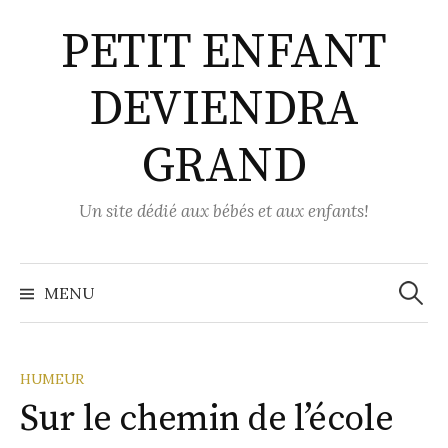
Aller
PETIT ENFANT
au
contenu
DEVIENDRA
GRAND
Un site dédié aux bébés et aux enfants!
Recher
MENU
HUMEUR
Sur le chemin de l’école