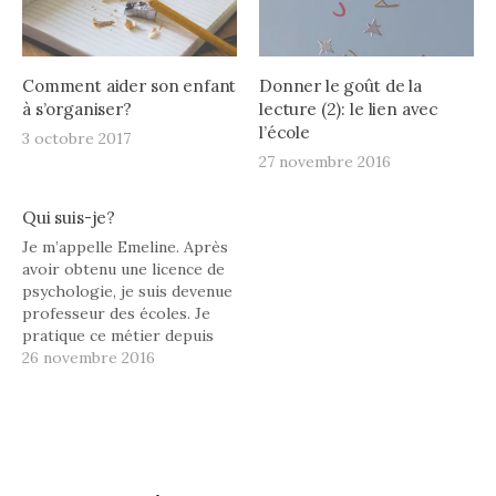
Comment aider son enfant
Donner le goût de la
à s’organiser?
lecture (2): le lien avec
l’école
3 octobre 2017
27 novembre 2016
Qui suis-je?
Je m’appelle Emeline. Après
avoir obtenu une licence de
psychologie, je suis devenue
professeur des écoles. Je
pratique ce métier depuis
2003, métier que j’ai choisi
26 novembre 2016
par vocation au départ.
Actuellement, j’envisage de
mettre ma carrière entre
parenthèses un moment
pour prendre du recul sur
l’enseignement et me