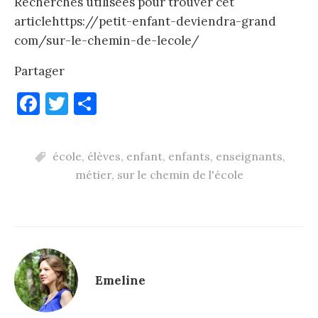
Recherches utilisées pour trouver cet
articlehttps://petit-enfant-deviendra-grand
com/sur-le-chemin-de-lecole/
Partager
F
T
P
a
w
ar
c
it
ta
école
,
élèves
,
enfant
,
enfants
,
enseignants
,
e
te
g
métier
,
sur le chemin de l'école
b
r
er
o
o
k
Emeline