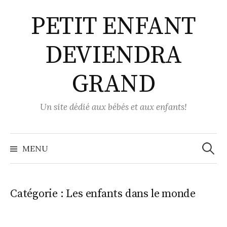
Aller
PETIT ENFANT
au
contenu
DEVIENDRA
GRAND
Un site dédié aux bébés et aux enfants!
Recher
MENU
Catégorie :
Les enfants dans le monde