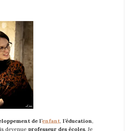
eloppement de l’
enfant
,
l’éducation
,
uis devenue
professeur des écoles
. Je