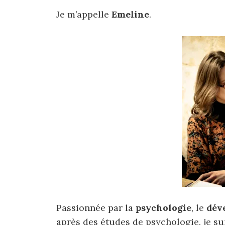
r
Je m’appelle
Emeline
.
Passionnée par la
psychologie
, le
dév
après des études de psychologie, je s