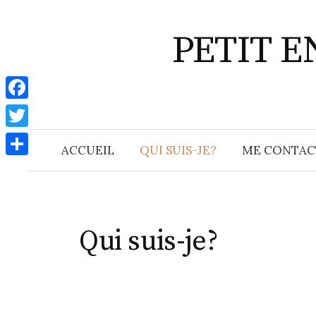
Aller
au
PETIT 
contenu
F
a
T
ACCUEIL
QUI SUIS-JE?
ME CONTAC
c
w
P
e
i
a
b
t
r
o
t
Qui suis-je?
t
o
e
a
k
r
g
e