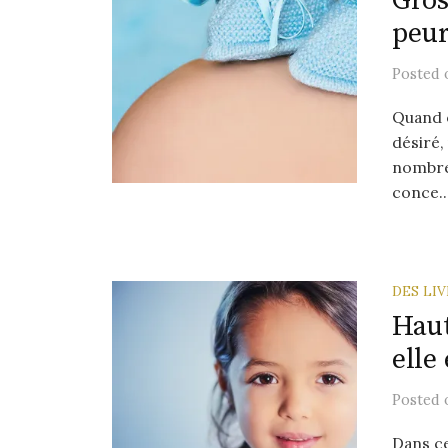
Gros
peur
Posted
Quand o
désiré,
nombreu
conce..
DES LI
Haut
elle
Posted
Dans ce