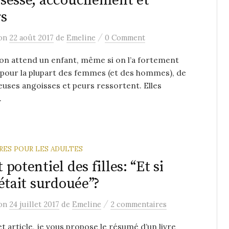
sesse, accouchement et
s
/
on
22 août 2017
de
Emeline
0 Comment
n attend un enfant, même si on l’a fortement
 pour la plupart des femmes (et des hommes), de
ses angoisses et peurs ressortent. Elles
.
VRES POUR LES ADULTES
 potentiel des filles: “Et si
 était surdouée”?
/
on
24 juillet 2017
de
Emeline
2 commentaires
t article, je vous propose le résumé d’un livre