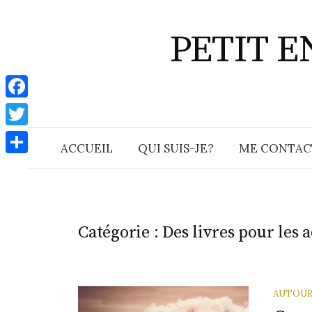
Aller
au
PETIT 
contenu
F
a
T
ACCUEIL
QUI SUIS-JE?
ME CONTAC
c
w
P
e
i
a
b
t
r
o
t
Catégorie :
Des livres pour les 
t
o
e
a
k
r
g
AUTOUR
e