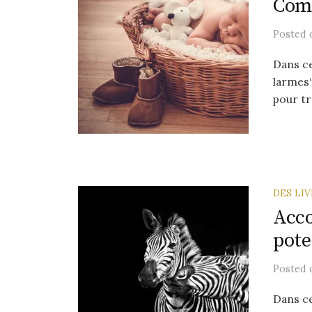
Comm
r
Posted
Dans ce
larmes“
pour tr
DES LI
Acco
pote
Posted
Dans ce