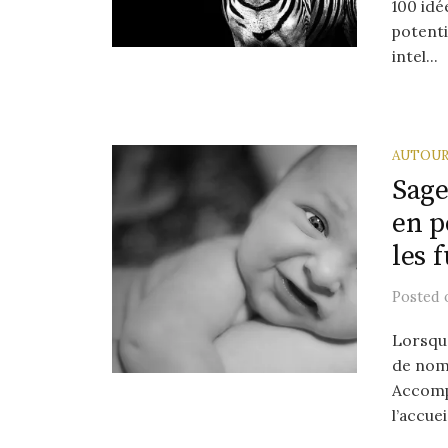
100 idé
potenti
intel...
AUTOUR
Sage
en p
les 
Posted
Lorsque
de nom
Accomp
l’accuei.