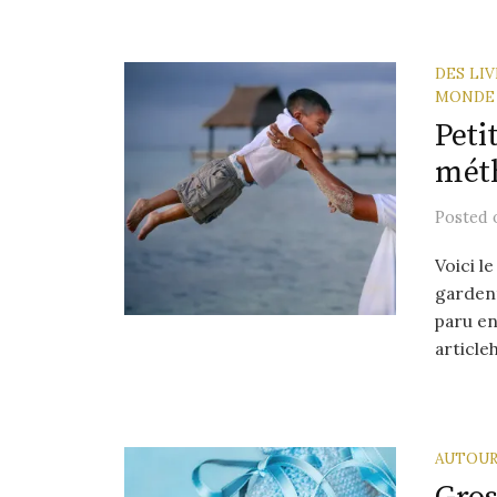
DES LI
MONDE
Peti
méth
Posted
Voici l
garden
paru en
articleh
AUTOUR