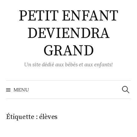
Aller
PETIT ENFANT
au
contenu
DEVIENDRA
GRAND
Un site dédié aux bébés et aux enfants!
Recher
MENU
Étiquette :
élèves