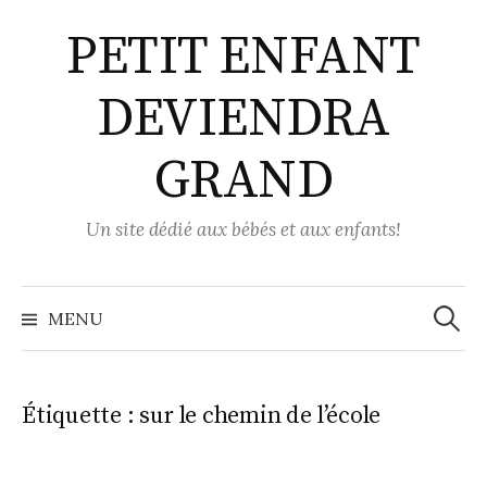
Aller
PETIT ENFANT
au
contenu
DEVIENDRA
GRAND
Un site dédié aux bébés et aux enfants!
Recher
MENU
Étiquette :
sur le chemin de l’école