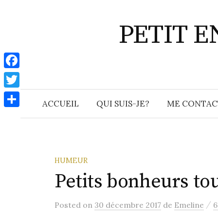
Aller
au
PETIT 
contenu
F
a
T
ACCUEIL
QUI SUIS-JE?
ME CONTAC
c
w
P
e
i
a
b
t
r
o
t
t
HUMEUR
o
e
Petits bonheurs tou
a
k
r
g
/
Posted
on
30 décembre 2017
de
Emeline
6
e