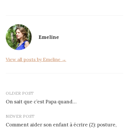
e
te
g
b
r
er
o
o
k
Emeline
View all posts by Emeline →
OLDER POST
Post
On sait que c’est Papa quand…
navigation
NEWER POST
Comment aider son enfant à écrire (2): posture,