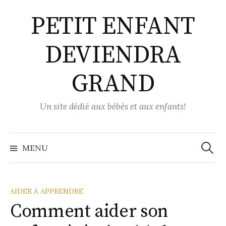
Aller
PETIT ENFANT
au
contenu
DEVIENDRA
GRAND
Un site dédié aux bébés et aux enfants!
Recher
MENU
AIDER À APPRENDRE
Comment aider son