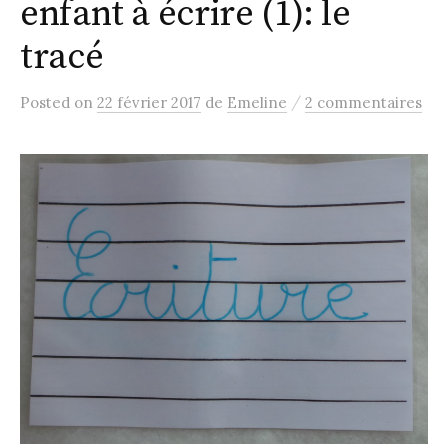
enfant à écrire (1): le
tracé
/
Posted
on
22 février 2017
de
Emeline
2 commentaires