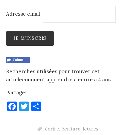
Adresse email:
Recherches utilisées pour trouver cet
articlecomment apprendre a ecrire a 4 ans
Partager
F
T
P
a
w
ar
c
it
ta
écrire
,
écriture
,
lettres