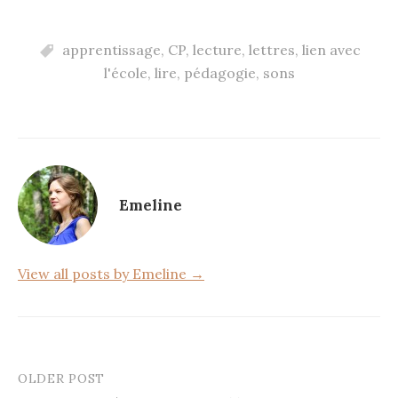
a
w
ar
c
it
ta
apprentissage
,
CP
,
lecture
,
lettres
,
lien avec
e
te
g
l'école
,
lire
,
pédagogie
,
sons
b
r
er
o
o
k
Emeline
View all posts by Emeline →
OLDER POST
Post