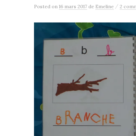
r
/
Posted
on
16 mars 2017
de
Emeline
2 comm