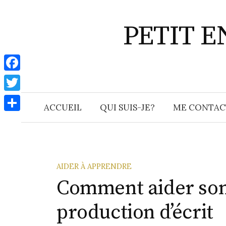
Aller
au
PETIT 
contenu
F
a
T
ACCUEIL
QUI SUIS-JE?
ME CONTAC
c
w
P
e
i
a
b
t
r
o
t
t
AIDER À APPRENDRE
o
e
Comment aider son 
a
k
r
g
production d’écrit
e