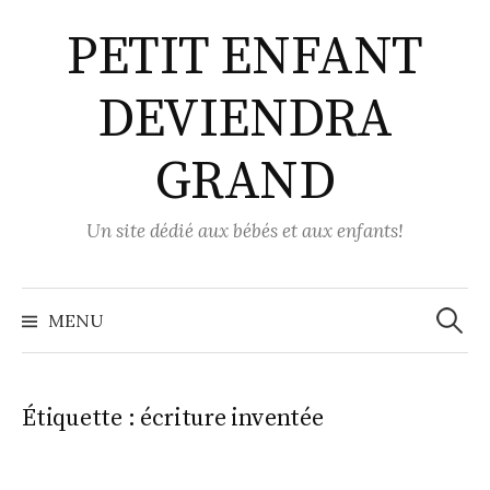
Aller
PETIT ENFANT
au
contenu
DEVIENDRA
GRAND
Un site dédié aux bébés et aux enfants!
Recher
MENU
Étiquette :
écriture inventée