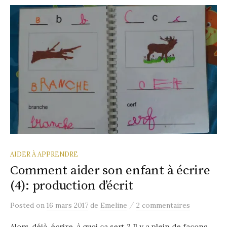
AIDER À APPRENDRE
Comment aider son enfant à écrire
(4): production d’écrit
/
Posted
on
16 mars 2017
de
Emeline
2 commentaires
Alors, déjà, écrire, à quoi ça sert ? Il y a plein de façons