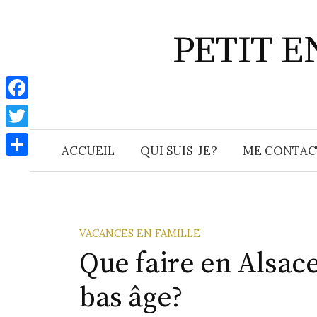
Aller
au
PETIT 
contenu
F
a
T
ACCUEIL
QUI SUIS-JE?
ME CONTAC
c
w
P
e
i
a
b
t
r
o
t
t
VACANCES EN FAMILLE
o
e
Que faire en Alsac
a
k
r
g
bas âge?
e