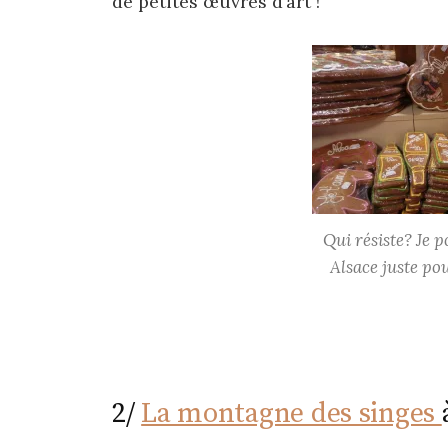
de petites œuvres d’art !
Qui résiste? Je 
Alsace juste pou
2/
La montagne des singes