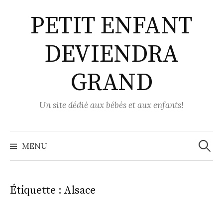
Aller
PETIT ENFANT
au
contenu
DEVIENDRA
GRAND
Un site dédié aux bébés et aux enfants!
Recher
MENU
Étiquette :
Alsace