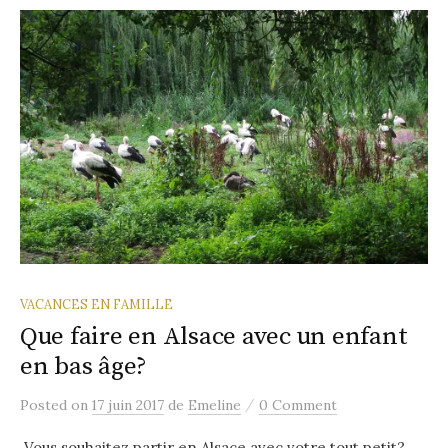
VACANCES EN FAMILLE
Que faire en Alsace avec un enfant
en bas âge?
/
Posted
on
17 juin 2017
de
Emeline
0 Comment
Vous souhaitez partir en Alsace avec votre tout petit?