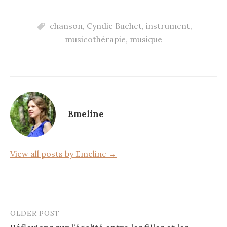
a
w
ar
c
it
ta
chanson
,
Cyndie Buchet
,
instrument
,
e
te
g
musicothérapie
,
musique
b
r
er
o
o
k
Emeline
View all posts by Emeline →
OLDER POST
Post