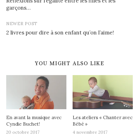
Réflexions sur l’égalité entre les filles et les
navigation
garçons…
NEWER POST
2 livres pour dire à son enfant qu’on l’aime!
YOU MIGHT ALSO LIKE
En avant la musique avec
Les ateliers « Chanter avec
Cyndie Buchet!
Bébé »
20 octobre 2017
4 novembre 2017