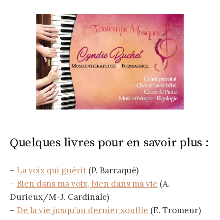
Quelques livres pour en savoir plus :
–
La voix qui guérit
(P. Barraqué)
–
Bien dans ma voix, bien dans ma vie
(A.
Durieux/M-J. Cardinale)
–
De la vie jusqu’au dernier souffle
(E. Tromeur)