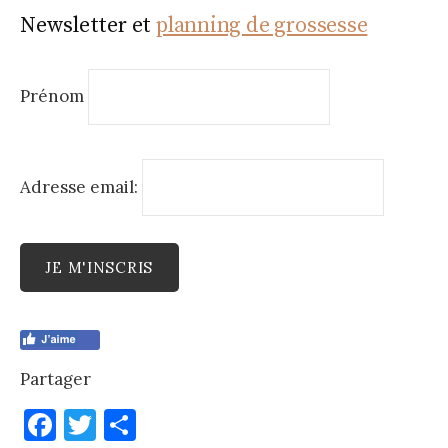
Newsletter et
planning de grossesse
Prénom
Adresse email:
Partager
F
T
P