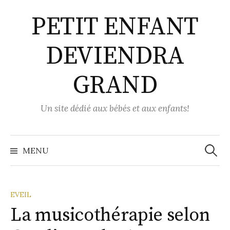
Aller
PETIT ENFANT
au
contenu
DEVIENDRA
GRAND
Un site dédié aux bébés et aux enfants!
Recher
MENU
EVEIL
La musicothérapie selon