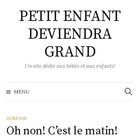
Aller
PETIT ENFANT
au
contenu
DEVIENDRA
GRAND
Un site dédié aux bébés et aux enfants!
Recher
MENU
HUMOUR
Oh non! C’est le matin!