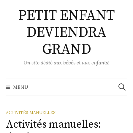
Aller
PETIT ENFANT
au
contenu
DEVIENDRA
GRAND
Un site dédié aux bébés et aux enfants!
Recher
MENU
ACTIVITÉS MANUELLES
Activités manuelles: