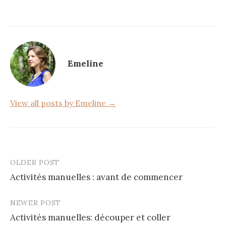
b
r
er
o
o
k
Emeline
View all posts by Emeline →
OLDER POST
Post
Activités manuelles : avant de commencer
navigation
NEWER POST
Activités manuelles: découper et coller