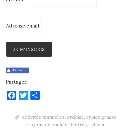
Adresse email:
Partager
F
T
P
a
w
ar
c
it
ta
activités manuelles
,
ardoise
,
craies grasse
,
e
te
g
crayons de couleur
,
feutres
,
tableau