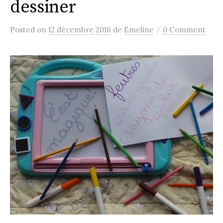
dessiner
/
Posted
on
12 décembre 2016
de
Emeline
0 Comment