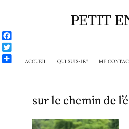
Aller
au
PETIT 
contenu
F
a
T
ACCUEIL
QUI SUIS-JE?
ME CONTAC
c
w
P
e
i
a
b
t
r
o
t
t
sur le chemin de l’
o
e
a
k
r
g
e