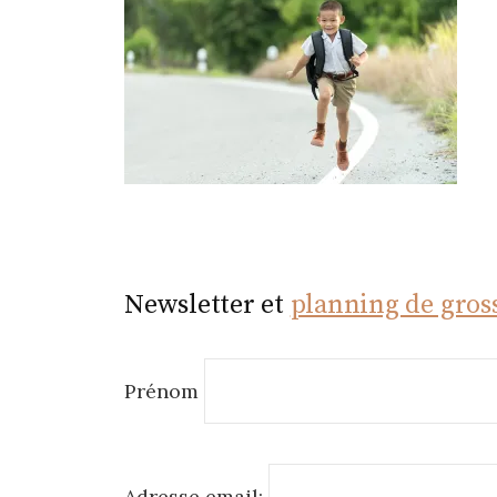
r
Newsletter et
planning de gros
Prénom
Adresse email: