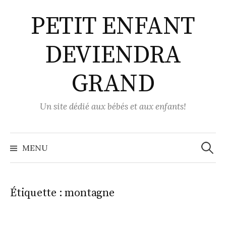
Aller
PETIT ENFANT
au
contenu
DEVIENDRA
GRAND
Un site dédié aux bébés et aux enfants!
Recher
MENU
Étiquette :
montagne