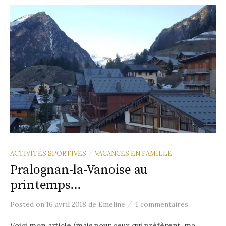
ACTIVITÉS SPORTIVES
VACANCES EN FAMILLE
/
Pralognan-la-Vanoise au
printemps…
/
Posted
on
16 avril 2018
de
Emeline
4 commentaires
Voici mon article (mais pour ceux qui préfèrent, ma