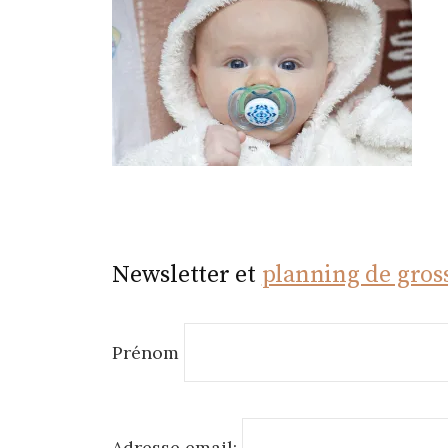
r
Newsletter et
planning de gros
Prénom
Adresse email: