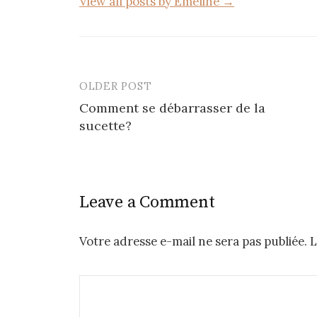
View all posts by Emeline →
OLDER POST
Post
Comment se débarrasser de la
navigation
sucette?
Leave a Comment
Votre adresse e-mail ne sera pas publiée.
L