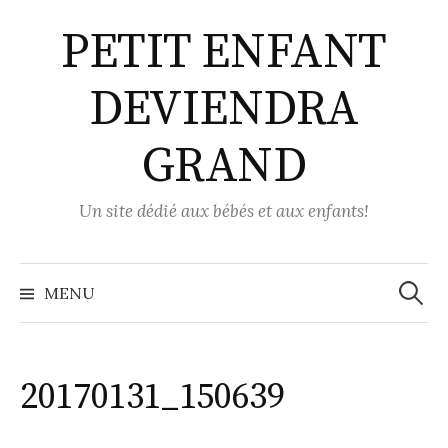
Aller
PETIT ENFANT
au
contenu
DEVIENDRA
GRAND
Un site dédié aux bébés et aux enfants!
Recher
MENU
20170131_150639