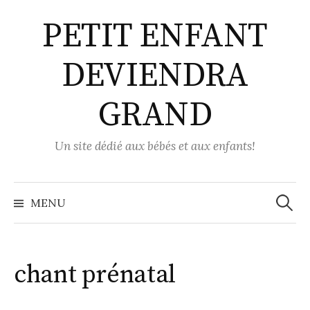
Aller
PETIT ENFANT
au
contenu
DEVIENDRA
GRAND
Un site dédié aux bébés et aux enfants!
Recher
MENU
chant prénatal