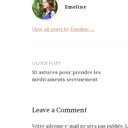
o
Emeline
o
k
View all posts by Emeline →
OLDER POST
Post
10 astuces pour prendre les
navigation
médicaments sereinement
Leave a Comment
Votre adresse e-mail ne sera pas publiée.
L