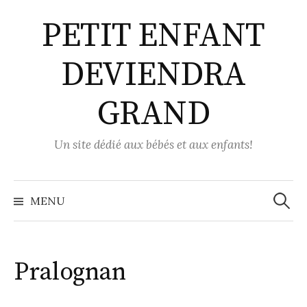
Aller
PETIT ENFANT
au
contenu
DEVIENDRA
GRAND
Un site dédié aux bébés et aux enfants!
Recher
MENU
Pralognan