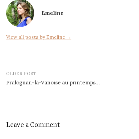
o
Emeline
o
k
View all posts by Emeline →
OLDER POST
Post
Pralognan-la-Vanoise au printemps…
navigation
Leave a Comment