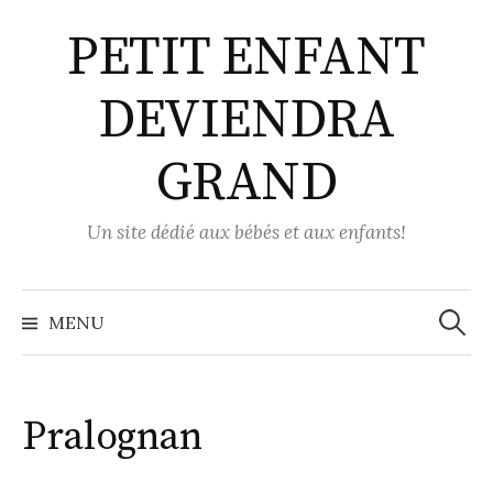
Aller
PETIT ENFANT
au
contenu
DEVIENDRA
GRAND
Un site dédié aux bébés et aux enfants!
Recher
MENU
Pralognan