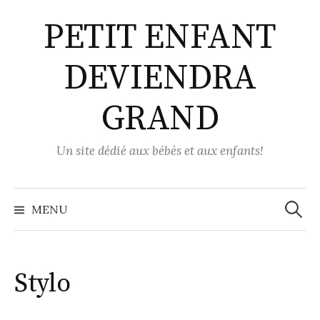
Aller
PETIT ENFANT
au
contenu
DEVIENDRA
GRAND
Un site dédié aux bébés et aux enfants!
Recher
MENU
Stylo