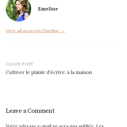
o
Emeline
o
k
View all posts by Emeline →
OLDER POST
Post
Cultiver le plaisir d’écrire: à la maison
navigation
Leave a Comment
Votre adresse e-mail ne sera pas publiée.
Les