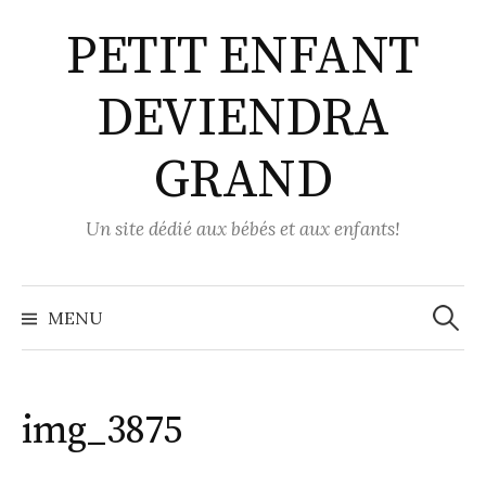
Aller
PETIT ENFANT
au
contenu
DEVIENDRA
GRAND
Un site dédié aux bébés et aux enfants!
Recher
MENU
img_3875