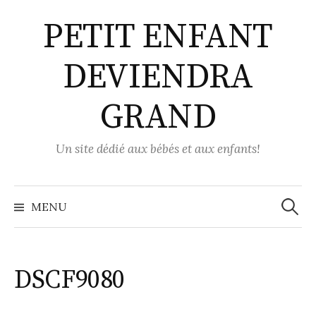
Aller
PETIT ENFANT
au
contenu
DEVIENDRA
GRAND
Un site dédié aux bébés et aux enfants!
Recher
MENU
DSCF9080