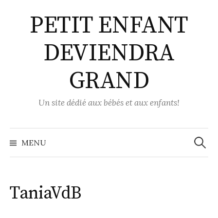
Aller
PETIT ENFANT
au
contenu
DEVIENDRA
GRAND
Un site dédié aux bébés et aux enfants!
Recher
MENU
TaniaVdB