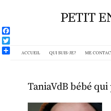
Aller
au
PETIT 
contenu
F
a
T
ACCUEIL
QUI SUIS-JE?
ME CONTAC
c
w
P
e
i
a
b
t
r
o
t
t
TaniaVdB bébé qui 
o
e
a
k
r
g
e