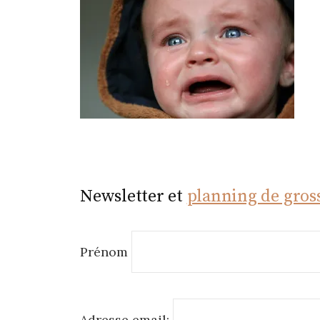
r
Newsletter et
planning de gros
Prénom
Adresse email: