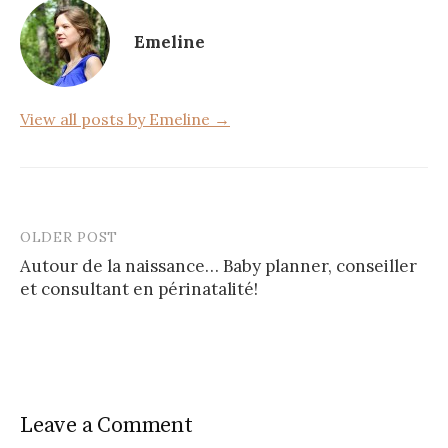
o
Emeline
o
k
View all posts by Emeline →
OLDER POST
Post
Autour de la naissance… Baby planner, conseiller
navigation
et consultant en périnatalité!
Leave a Comment