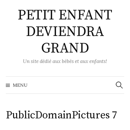
Aller
PETIT ENFANT
au
contenu
DEVIENDRA
GRAND
Un site dédié aux bébés et aux enfants!
Recher
MENU
PublicDomainPictures 7