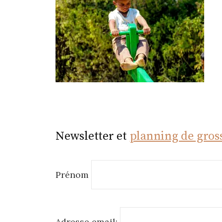
r
Newsletter et
planning de gros
Prénom
Adresse email: