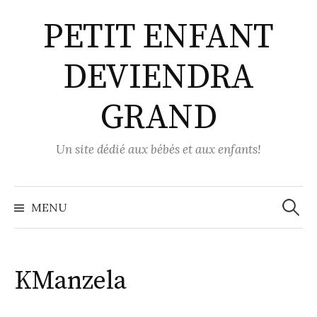
Aller
PETIT ENFANT
au
contenu
DEVIENDRA
GRAND
Un site dédié aux bébés et aux enfants!
Recher
MENU
KManzela