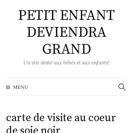
Aller
PETIT ENFANT
au
contenu
DEVIENDRA
GRAND
Un site dédié aux bébés et aux enfants!
Recher
MENU
carte de visite au coeur
de soie noir