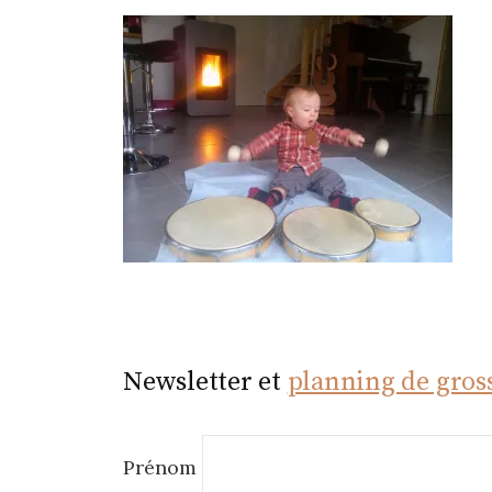
r
Newsletter et
planning de gros
Prénom