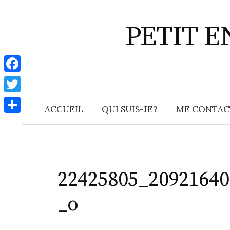
Aller
au
PETIT 
contenu
F
a
T
ACCUEIL
QUI SUIS-JE?
ME CONTAC
c
w
P
e
i
a
b
t
r
o
t
t
22425805_20921640
o
e
a
k
_o
r
g
e