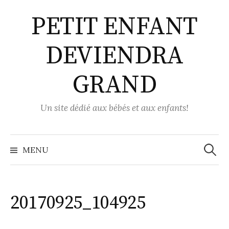
Aller
PETIT ENFANT
au
contenu
DEVIENDRA
GRAND
Un site dédié aux bébés et aux enfants!
Recher
MENU
20170925_104925