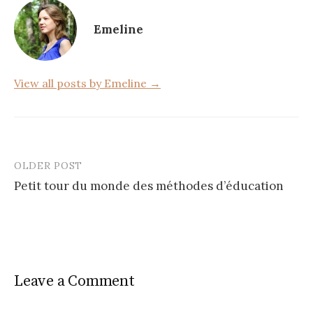
o
Emeline
o
k
View all posts by Emeline →
OLDER POST
Post
Petit tour du monde des méthodes d’éducation
navigation
Leave a Comment