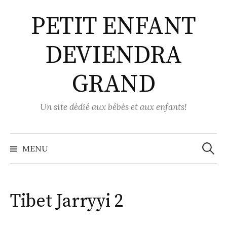
Aller
PETIT ENFANT
au
contenu
DEVIENDRA
GRAND
Un site dédié aux bébés et aux enfants!
Recher
MENU
Tibet Jarryyi 2