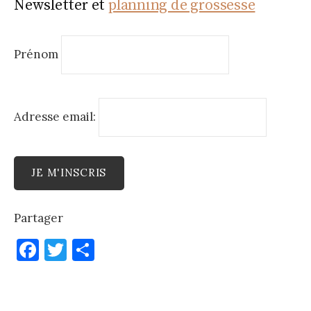
Newsletter et
planning de grossesse
Prénom
Adresse email:
Partager
F
T
P
a
w
ar
c
it
ta