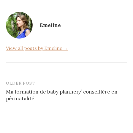
e
te
g
b
r
er
o
Emeline
o
k
View all posts by Emeline →
OLDER POST
Post
Ma formation de baby planner/ conseillère en
navigation
périnatalité