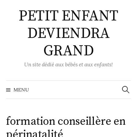
Aller
PETIT ENFANT
au
contenu
DEVIENDRA
GRAND
Un site dédié aux bébés et aux enfants!
Recher
MENU
formation conseillère en
périnatalité