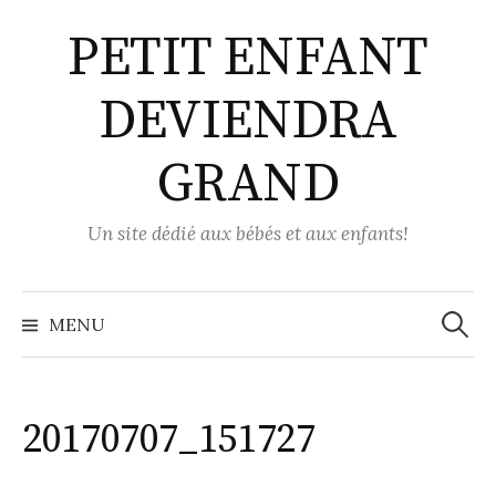
Aller
PETIT ENFANT
au
contenu
DEVIENDRA
GRAND
Un site dédié aux bébés et aux enfants!
Recher
MENU
20170707_151727