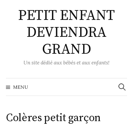
Aller
PETIT ENFANT
au
contenu
DEVIENDRA
GRAND
Un site dédié aux bébés et aux enfants!
Recher
MENU
Colères petit garçon