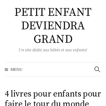
Aller
PETIT ENFANT
au
contenu
DEVIENDRA
GRAND
Un site dédié aux bébés et aux enfants!
Recher
MENU
4 livres pour enfants pour
faire le tour du monde