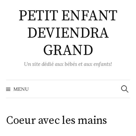
Aller
PETIT ENFANT
au
contenu
DEVIENDRA
GRAND
Un site dédié aux bébés et aux enfants!
Recher
MENU
Coeur avec les mains