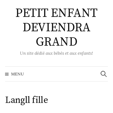
Aller
PETIT ENFANT
au
contenu
DEVIENDRA
GRAND
Un site dédié aux bébés et aux enfants!
Recher
MENU
Langll fille