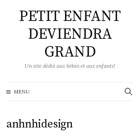
Aller
PETIT ENFANT
au
contenu
DEVIENDRA
GRAND
Un site dédié aux bébés et aux enfants!
Recher
MENU
anhnhidesign