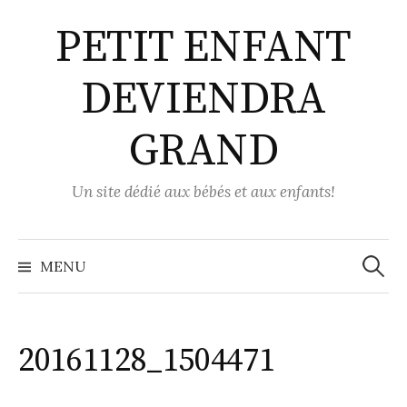
Aller
PETIT ENFANT
au
contenu
DEVIENDRA
GRAND
Un site dédié aux bébés et aux enfants!
Recher
MENU
20161128_1504471