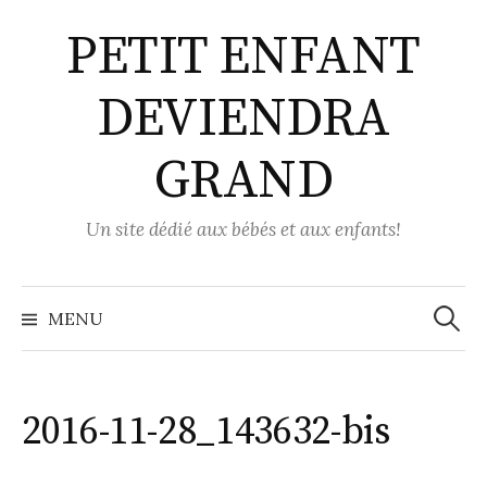
Aller
PETIT ENFANT
au
contenu
DEVIENDRA
GRAND
Un site dédié aux bébés et aux enfants!
Recher
MENU
2016-11-28_143632-bis