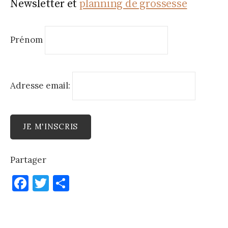
Newsletter et
planning de grossesse
Prénom
Adresse email:
Partager
F
T
P
a
w
ar
c
it
ta