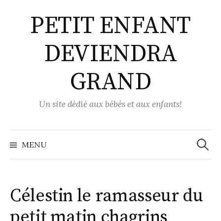
Aller
PETIT ENFANT
au
contenu
DEVIENDRA
GRAND
Un site dédié aux bébés et aux enfants!
Recher
MENU
Célestin le ramasseur du
petit matin chagrins