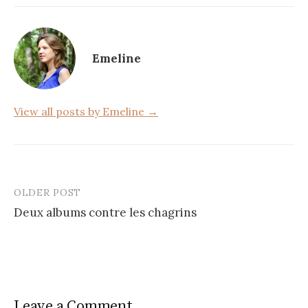
e
te
g
b
r
er
o
Emeline
o
k
View all posts by Emeline →
OLDER POST
Post
Deux albums contre les chagrins
navigation
Leave a Comment