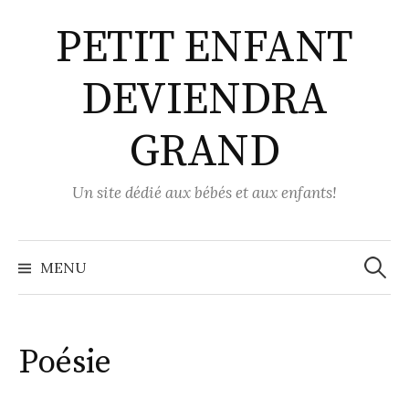
Aller
PETIT ENFANT
au
contenu
DEVIENDRA
GRAND
Un site dédié aux bébés et aux enfants!
Recher
MENU
Poésie