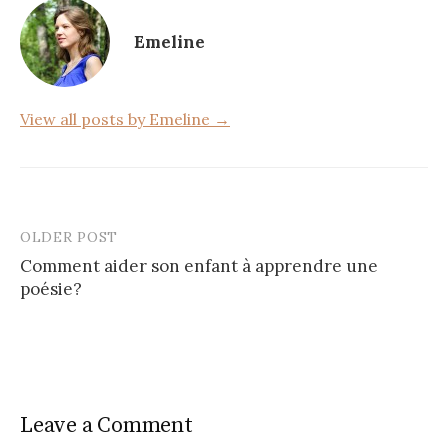
o
Emeline
o
k
View all posts by Emeline →
OLDER POST
Post
Comment aider son enfant à apprendre une
navigation
poésie?
Leave a Comment