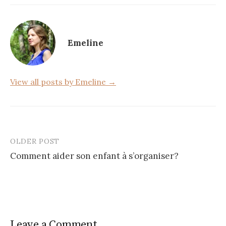
e
te
g
b
r
er
o
Emeline
o
k
View all posts by Emeline →
OLDER POST
Post
Comment aider son enfant à s’organiser?
navigation
Leave a Comment