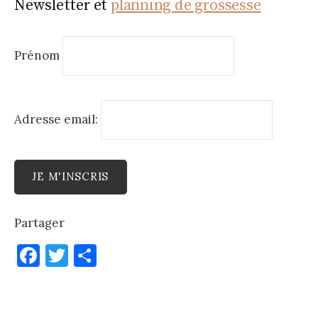
Newsletter et
planning de grossesse
Prénom
Adresse email:
Partager
F
T
P
a
w
ar
c
it
ta