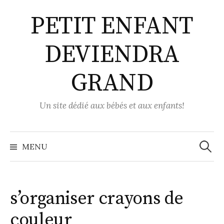
Aller
PETIT ENFANT
au
contenu
DEVIENDRA
GRAND
Un site dédié aux bébés et aux enfants!
Recher
MENU
s’organiser crayons de
couleur