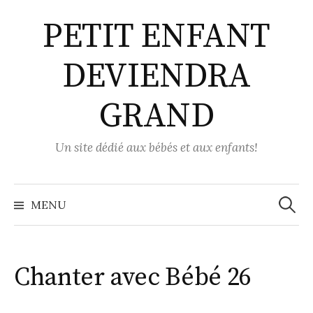
Aller
PETIT ENFANT
au
contenu
DEVIENDRA
GRAND
Un site dédié aux bébés et aux enfants!
Recher
MENU
Chanter avec Bébé 26