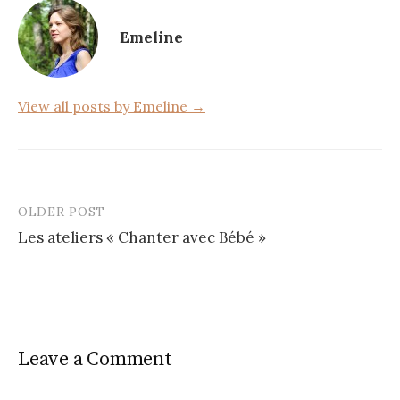
o
Emeline
o
k
View all posts by Emeline →
OLDER POST
Post
Les ateliers « Chanter avec Bébé »
navigation
Leave a Comment