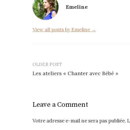
o
Emeline
o
k
View all posts by Emeline →
OLDER POST
Post
Les ateliers « Chanter avec Bébé »
navigation
Leave a Comment
Votre adresse e-mail ne sera pas publiée.
L