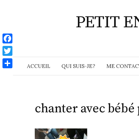
Aller
au
PETIT 
contenu
F
a
T
ACCUEIL
QUI SUIS-JE?
ME CONTAC
c
w
P
e
i
a
b
t
r
o
t
t
chanter avec bébé 
o
e
a
k
r
g
e